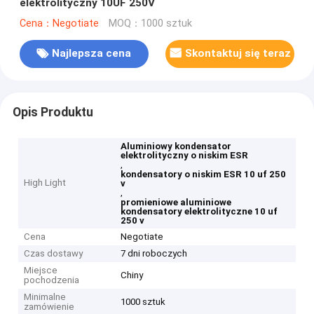
elektrolityczny 10UF 250V
Cena：Negotiate
MOQ：1000 sztuk
Najlepsza cena
Skontaktuj się teraz
Opis Produktu
Aluminiowy kondensator
elektrolityczny o niskim ESR
,
kondensatory o niskim ESR 10 uf 250
High Light
v
,
promieniowe aluminiowe
kondensatory elektrolityczne 10 uf
250 v
Cena
Negotiate
Czas dostawy
7 dni roboczych
Miejsce
Chiny
pochodzenia
Minimalne
1000 sztuk
zamówienie