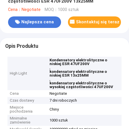
częstotliwości ESR 47UF200V 13x25MM
Cena：Negotiate
MOQ：1000 sztuk
Najlepsza cena
Skontaktuj się teraz
Opis Produktu
Kondensatory elektrolityczne o
niskiej ESR 47UF200V
,
kondensatory elektrolityczne o
High Light
niskiej ESR 13x25MM
,
kondensatory elektrolityczne o
wysokiej częstotliwości 47UF200V
Cena
Negotiate
Czas dostawy
7 dni roboczych
Miejsce
Chiny
pochodzenia
Minimalne
1000 sztuk
zamówienie