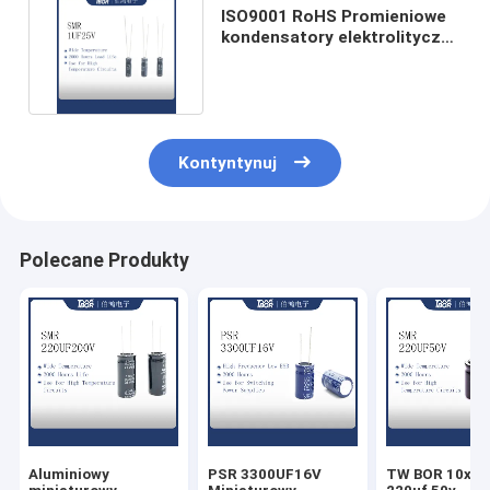
ISO9001 RoHS Promieniowe
kondensatory elektrolityczne
1UF25V 5X11mm
Kontyntynuj
Polecane Produkty
Aluminiowy
PSR 3300UF16V
TW BOR 10x1