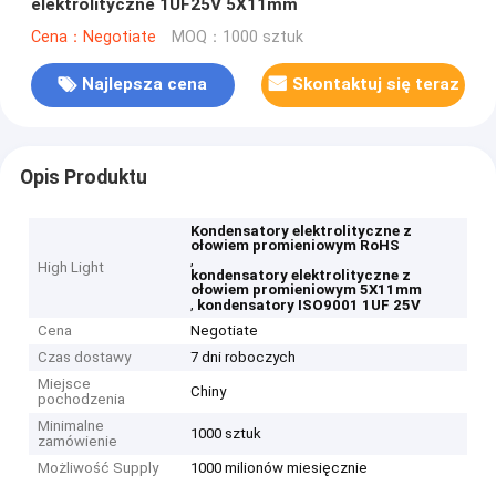
elektrolityczne 1UF25V 5X11mm
Cena：Negotiate
MOQ：1000 sztuk
Najlepsza cena
Skontaktuj się teraz
Opis Produktu
Kondensatory elektrolityczne z
ołowiem promieniowym RoHS
,
High Light
kondensatory elektrolityczne z
ołowiem promieniowym 5X11mm
,
kondensatory ISO9001 1UF 25V
Cena
Negotiate
Czas dostawy
7 dni roboczych
Miejsce
Chiny
pochodzenia
Minimalne
1000 sztuk
zamówienie
Możliwość Supply
1000 milionów miesięcznie