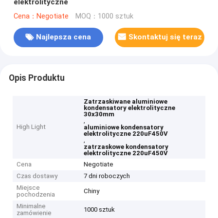
elektrolityczne
Cena：Negotiate
MOQ：1000 sztuk
Najlepsza cena
Skontaktuj się teraz
Opis Produktu
Zatrzaskiwane aluminiowe
kondensatory elektrolityczne
30x30mm
,
High Light
aluminiowe kondensatory
elektrolityczne 220uF450V
,
zatrzaskowe kondensatory
elektrolityczne 220uF450V
Cena
Negotiate
Czas dostawy
7 dni roboczych
Miejsce
Chiny
pochodzenia
Minimalne
1000 sztuk
zamówienie